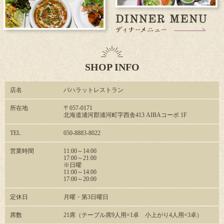
SHOP INFO
店名
バハラットレストラン
所在地
〒057-0171
北海道浦河郡浦河町字西舎413 AIBAコーポ 1F
TEL
050-8883-8022
営業時間
11:00～14:00
17:00～21:00
※日曜
11:00～14:00
17:00～20:00
定休日
月曜・第3日曜日
席数
21席（テーブル席9人用×1卓 小上がり4人用×3卓）