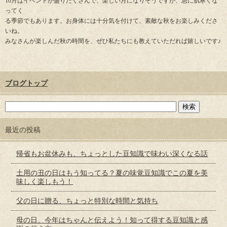
10月はイベントが盛りだくさんで、楽しい月になりそうですが、急に肌寒くな
ってく
る季節でもあります。お身体には十分気を付けて、素敵な秋をお楽しみくださ
いね。
みなさんが楽しんだ秋の時間を、ぜひ私たちにも教えていただれば嬉しいです♪
ブログトップ
最近の投稿
帰省もお盆休みも、ちょっとした豆知識で味わい深くなる話
土用の丑の日はもう知ってる？夏の味覚豆知識でこの夏を美
味しく楽しもう！
父の日に贈る、ちょっと特別な時間と気持ち
母の日、今年はちゃんと伝えよう！知って得する豆知識と感