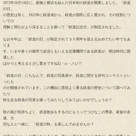
1872年10月14日に、新橋と横浜を結んだ日本初の鉄道が開業しました。「鉄道
の日」
の歴史は長く、1922年に鉄道省から、鉄道が国民に広く愛され、その役割につ
いての
理解と関心がより深まることを願って「鉄道記念日」が制定されました。
なお今年は、「鉄道の日」が制定されて３０周年を迎えるおめでたい年でもあ
りま
す。いまや多くの都市で必須ともいえる交通機関である鉄道が、明治時代に開
通した
ばかりと考えると少し驚きですねΣ(・ω・ノ)ノ!!
「鉄道の日」にちなんで、鉄道の写真展や、鉄道に関する俳句コンテストとい
ったも
のが開催されています。この機会に普段よく乗る鉄道の歴史について調べてみ
たり、
秋を走る鉄道の写真を撮ってみたりしてみてはいかがでしょうか？
秋の風が気持ちよく、鉄道散歩をするのにもうってつけなこの季節。家族や友
達、大
切な人と一緒に、「鉄道の秋」を楽しんでみませんか？